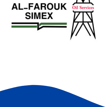
Top for Pack
A
ت
المصانع والشركات