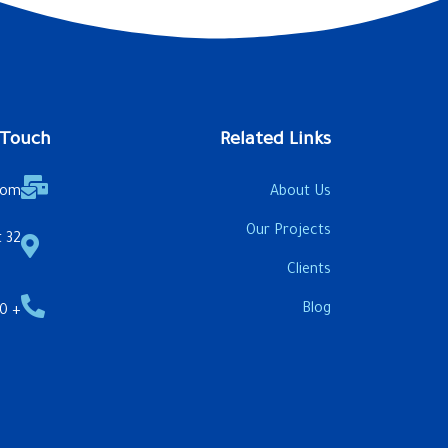
 Touch
Related Links
com
About Us
Our Projects
32 Aswan & Ahmed Maher St.
Clients
Blog
+ 20 1222 4343 22