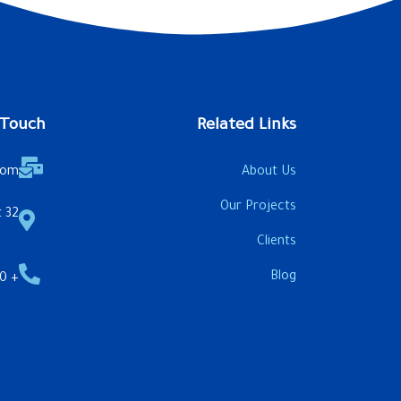
 Touch
Related Links
com
About Us
Our Projects
32 Aswan & Ahmed Maher St.
Clients
Blog
+ 20 1222 4343 22