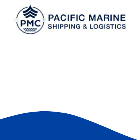
P
Bz-united
ة
الرعاية الصحية
/
العملاء