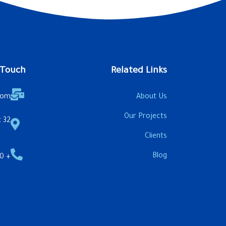
 Touch
Related Links
com
About Us
Our Projects
32 Aswan & Ahmed Maher St.
Clients
Blog
+ 20 1222 4343 22