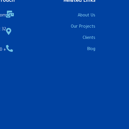
 Touch
Related Links
com
About Us
Our Projects
32 Aswan & Ahmed Maher St.
Clients
Blog
+ 20 1222 4343 22