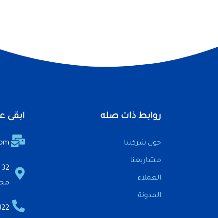
روابط ذات صله
ابقى ع
حول شركتنا
com
مشاريعنا
2
العملاء
محا
المدونة
 20+